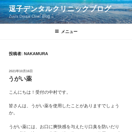
コ
逗子デンタルクリニックブログ
ン
Zushi Dental Clinic Blog
テ
ン
ツ
メニュー
へ
ス
キ
投稿者:
NAKAMURA
ッ
プ
投
2021年10月16日
稿
うがい薬
日:
こんにちは！受付の中村です。
皆さんは、うがい薬を使用したことがありますでしょう
か。
うがい薬には、お口に爽快感を与えたり口臭を防いだり