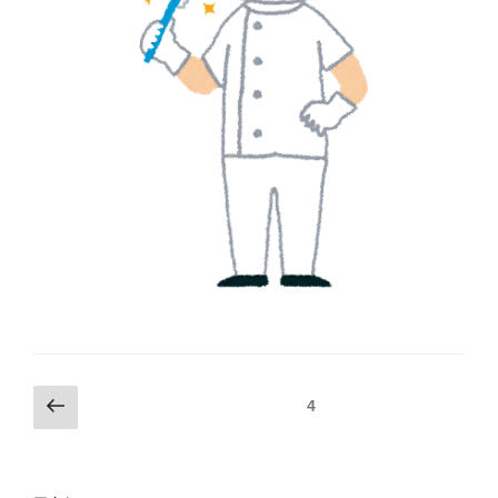
投
前
固定ページ
4
の
稿
ペ
の
ー
ペ