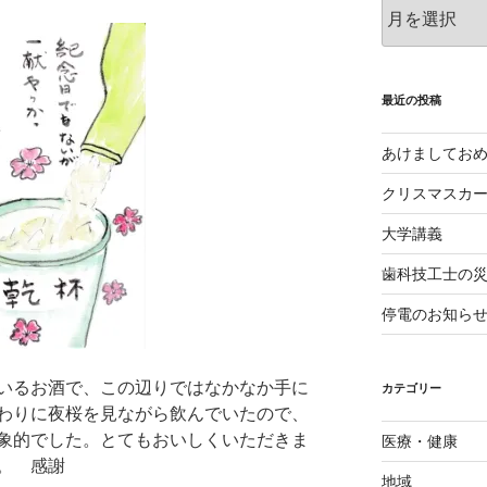
ア
ー
カ
イ
ブ
最近の投稿
あけましてお
クリスマスカ
大学講義
歯科技工士の
停電のお知ら
いるお酒で、この辺りではなかなか手に
カテゴリー
わりに夜桜を見ながら飲んでいたので、
象的でした。とてもおいしくいただきま
医療・健康
。 感謝
地域