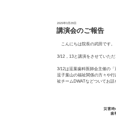
投
2025年3月29日
稿
講演会のご報告
日:
こんにちは院長の武田です。
3/12，13と講演をさせてい
3/12は逗葉歯科医師会主催の
逗子葉山の福祉関係の方々や行
祉チームDWATなどついてお