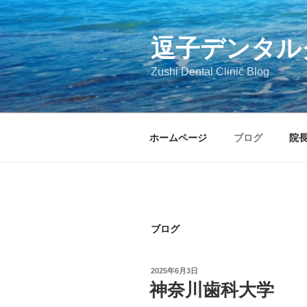
コ
ン
テ
逗子デンタル
ン
Zushi Dental Clinic Blog
ツ
へ
ス
キ
ホームページ
ブログ
院
ッ
プ
ブログ
投
2025年6月3日
稿
神奈川歯科大学
日: