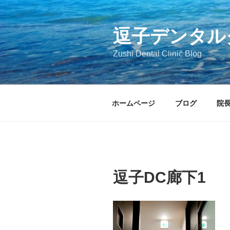
コ
ン
テ
逗子デンタル
ン
Zushi Dental Clinic Blog
ツ
へ
ス
キ
ホームページ
ブログ
院
ッ
プ
逗子DC廊下1