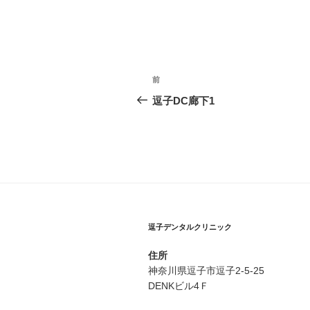
投
前
前
稿
の
逗子DC廊下1
投
ナ
稿
ビ
ゲ
ー
シ
逗子デンタルクリニック
ョ
住所
ン
神奈川県逗子市逗子2-5-25
DENKビル4Ｆ