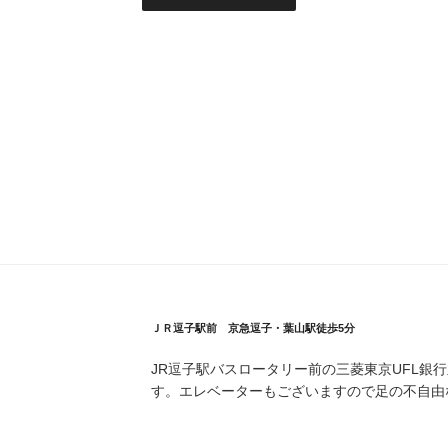
ＪＲ逗子駅前 京急逗子・葉山駅徒歩5分
JR逗子駅バスロータリー前の三菱東京UFL銀
す。エレベーターもございますので足の不自由