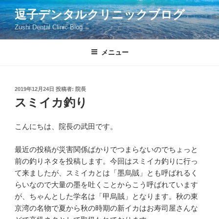
コ
逗子デンタルクリニックブログ
ン
Zushi Dental Clinic Blog
テ
ン
ツ
メニュー
へ
ス
キ
投
2019年12月24日
投稿者:
院長
稿
ッ
スミイカ釣り
日:
プ
こんにちは、院長の武田です。
最近の投稿が災害関係ばかりでつまらないのでちょっと
前の釣りネタを投稿します。今回はスミイカ釣りに行っ
て来ましたが、スミイカとは「墨烏賊」とも呼ばれるく
らいなので大量の墨を吐くことからこう呼ばれています
が、ちゃんとした学名は「甲烏賊」となります。秋の東
京湾の名物で夏から秋の時期の新イカはお寿司屋さんな