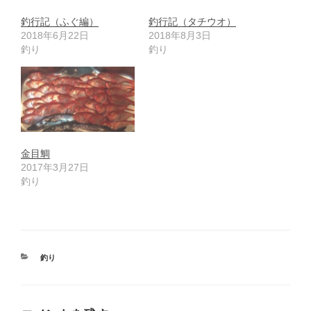
釣行記（ふぐ編）
釣行記（タチウオ）
2018年6月22日
2018年8月3日
釣り
釣り
金目鯛
2017年3月27日
釣り
カ
釣り
テ
ゴ
リ
ー