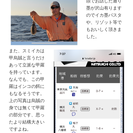
頭でお話した通り
墨が沢山有ります
のでイカ墨パスタ
や、リゾット等で
もおいしく頂きま
した。
また、スミイカは
甲烏賊と言うだけ
あって立派な甲羅
を持っています。
なんでも、この甲
羅はインコの餌に
もなるそうです。
上の写真は烏賊の
身では無くて甲羅
の部分です、思っ
たより結構大きい
ですよね。