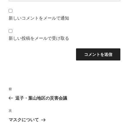
新しいコメントをメールで通知
新しい投稿をメールで受け取る
投
前
前
稿
の
逗子・葉山地区の災害会議
ナ
投
ビ
稿
次
次
ゲ
の
マスクについて
投
ー