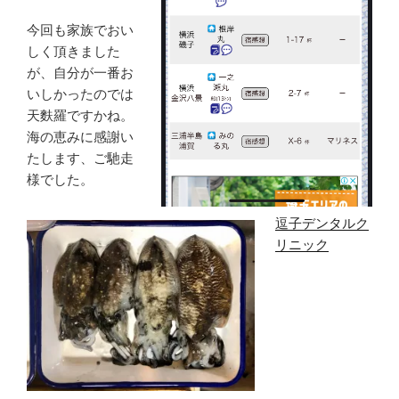
今回も家族でおい
しく頂きました
が、自分が一番お
いしかったのでは
天麩羅ですかね。
海の恵みに感謝い
たします、ご馳走
様でした。
逗子デンタルク
リニック