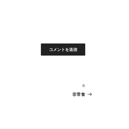
次
次
の
非常食
投
稿