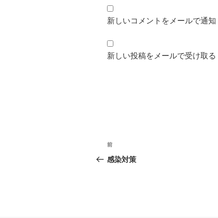
新しいコメントをメールで通知
新しい投稿をメールで受け取る
投
前
前
稿
の
感染対策
投
ナ
稿
ビ
ゲ