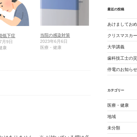
イ
ブ
最近の投稿
あけましてお
当院の感染対策
能低下症
クリスマスカ
2023年6月6日
年7月9日
大学講義
医療・健康
健康
歯科技工士の
停電のお知ら
カテゴリー
医療・健康
地域
未分類