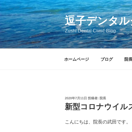
コ
ン
テ
逗子デンタル
ン
Zushi Dental Clinic Blog
ツ
へ
ス
キ
ホームページ
ブログ
院
ッ
プ
投
2020年7月11日
投稿者:
院長
稿
新型コロナウイル
日:
こんにちは、院長の武田です。