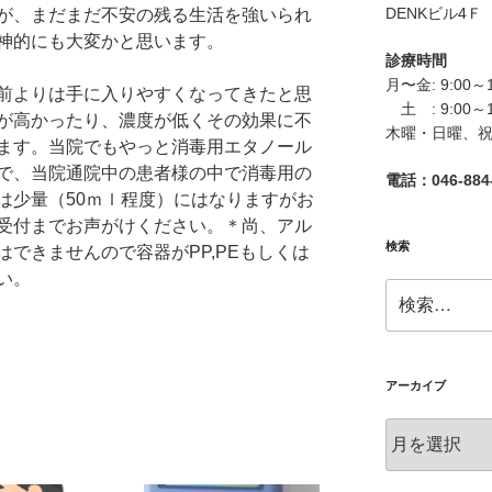
DENKビル4Ｆ
が、まだまだ不安の残る生活を強いられ
神的にも大変かと思います。
診療時間
月〜金: 9:00～
前よりは手に入りやすくなってきたと思
土 : 9:00～
が高かったり、濃度が低くその効果に不
木曜・日曜、
ます。当院でもやっと消毒用エタノール
で、当院通院中の患者様の中で消毒用の
電話：046-884-
は少量（50ｍｌ程度）にはなりますがお
受付までお声がけください。＊尚、アル
検索
できませんので容器がPP,PEもしくは
い。
検
索:
アーカイブ
ア
ー
カ