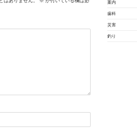
とはありません。
※
が付いている欄は必
案内
歯科
災害
釣り