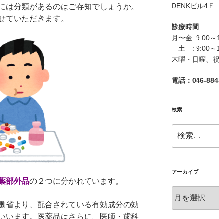
DENKビル4Ｆ
には分類があるのはご存知でしょうか。
せていただきます。
診療時間
月〜金: 9:00～
土 : 9:00～
木曜・日曜、
電話：046-884-
検索
検
索:
アーカイブ
薬部外品
の２つに分かれています。
ア
ー
働省より、配合されている有効成分の効
カ
いいます。医薬品はさらに、医師・歯科