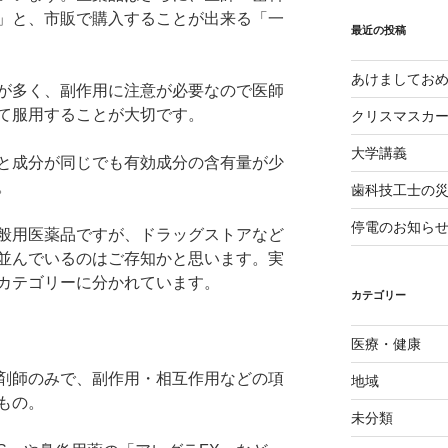
イ
」と、市販で購入することが出来る「一
ブ
最近の投稿
あけましてお
が多く、副作用に注意が必要なので医師
て服用することが大切です。
クリスマスカ
大学講義
と成分が同じでも有効成分の含有量が少
。
歯科技工士の
停電のお知ら
般用医薬品ですが、ドラッグストアなど
並んでいるのはご存知かと思います。実
カテゴリーに分かれています。
カテゴリー
医療・健康
剤師のみで、副作用・相互作用などの項
地域
もの。
未分類