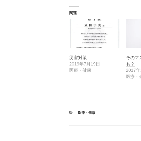
関連
災害対策
そのマ
2019年7月19日
も？
医療・健康
2017
医療・
カ
医療・健康
テ
ゴ
リ
ー