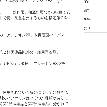
S」や鼻炎用薬の「アレグラFX」など
案内
歯科
品)・・・副作用、相互作用などの項目で安
中で特に注意を要するものを指定第２医
災害
釣り
の「アレジオン20」や胃腸薬の「がスト
第２類医薬品以外の一般用医薬品。
」やビタミン剤の「アリナミンEXプラ
、使用されている成分によって分類され
剤のバファリンはいくつか種類がありま
て第1類医薬品と第2類医薬品に分かれて