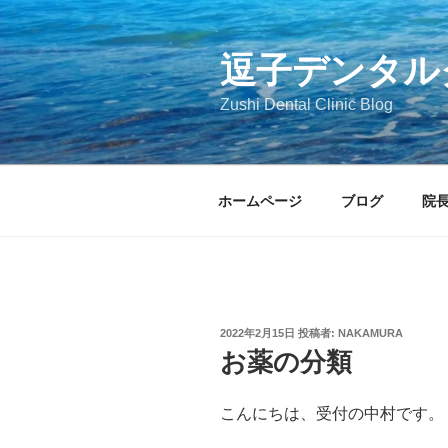
コ
ン
テ
逗子デンタル
ン
Zushi Dental Clinic Blog
ツ
へ
ス
キ
ホームページ
ブログ
院
ッ
プ
投
2022年2月15日
投稿者:
NAKAMURA
稿
お薬の分類
日:
こんにちは、受付の中村です。