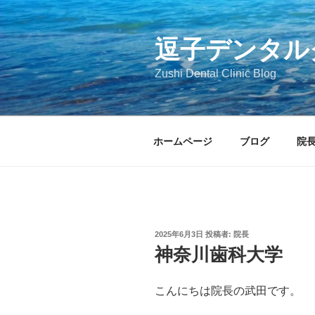
コ
ン
テ
逗子デンタル
ン
Zushi Dental Clinic Blog
ツ
へ
ス
キ
ホームページ
ブログ
院
ッ
プ
投
2025年6月3日
投稿者:
院長
稿
神奈川歯科大学
日:
こんにちは院長の武田です。