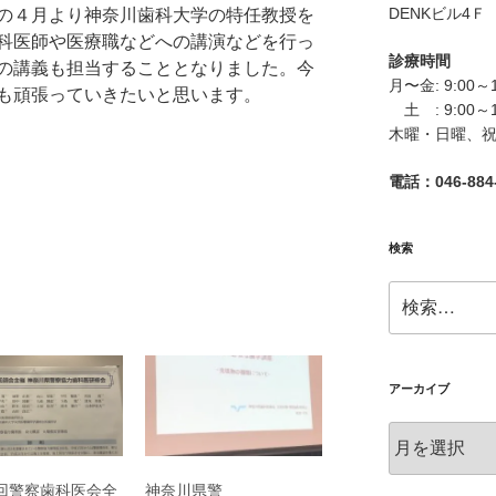
DENKビル4Ｆ
の４月より神奈川歯科大学の特任教授を
科医師や医療職などへの講演などを行っ
診療時間
の講義も担当することとなりました。今
月〜金: 9:00～
も頑張っていきたいと思います。
土 : 9:00～
木曜・日曜、
電話：046-884-
検索
検
索:
アーカイブ
ア
ー
カ
回警察歯科医会全
神奈川県警