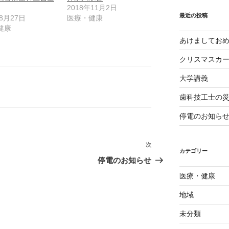
イ
2018年11月2日
ブ
最近の投稿
年8月27日
医療・健康
健康
あけましてお
クリスマスカ
大学講義
歯科技工士の
停電のお知ら
次
次
カテゴリー
の
停電のお知らせ
投
医療・健康
稿
地域
未分類