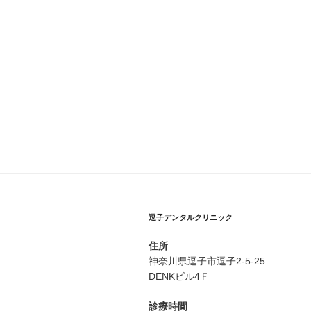
ー
シ
ョ
ン
逗子デンタルクリニック
住所
神奈川県逗子市逗子2-5-25
DENKビル4Ｆ
診療時間