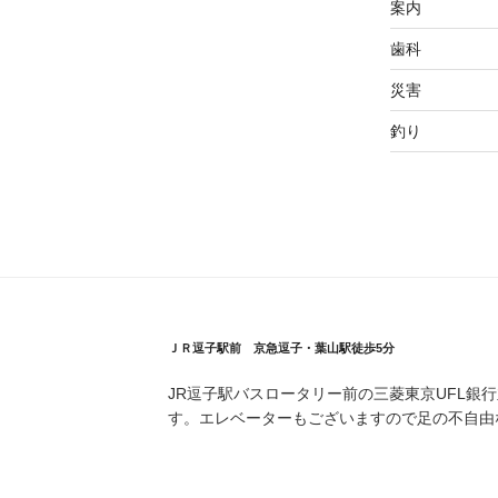
案内
歯科
災害
釣り
ＪＲ逗子駅前 京急逗子・葉山駅徒歩5分
JR逗子駅バスロータリー前の三菱東京UFL銀
す。エレベーターもございますので足の不自由