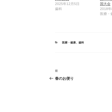
2025年12月5日
国大会
歯科
2018
医療・
カ
医療・健康
、
歯科
テ
ゴ
リ
ー
投
前
前
稿
の
春のお便り
投
ナ
稿
ビ
ゲ