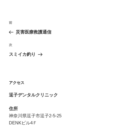
投
前
前
稿
の
災害医療救護通信
ナ
投
ビ
稿
次
次
ゲ
の
スミイカ釣り
投
ー
稿
シ
ョ
アクセス
ン
逗子デンタルクリニック
住所
神奈川県逗子市逗子2-5-25
DENKビル4Ｆ