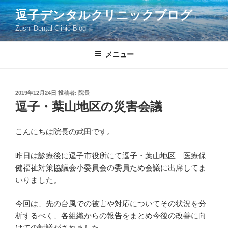
コ
逗子デンタルクリニックブログ
ン
Zushi Dental Clinic Blog
テ
ン
ツ
メニュー
へ
ス
キ
投
2019年12月24日
投稿者:
院長
稿
ッ
逗子・葉山地区の災害会議
日:
プ
こんにちは院長の武田です。
昨日は診療後に逗子市役所にて逗子・葉山地区 医療保
健福祉対策協議会小委員会の委員ため会議に出席してま
いりました。
今回は、先の台風での被害や対応についてその状況を分
析するべく、各組織からの報告をまとめ今後の改善に向
けての討議がされました。