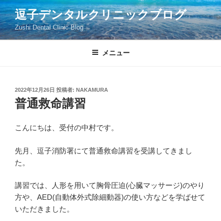
コ
逗子デンタルクリニックブログ
ン
Zushi Dental Clinic Blog
テ
ン
ツ
メニュー
へ
ス
キ
投
2022年12月26日
投稿者:
NAKAMURA
稿
ッ
普通救命講習
日:
プ
こんにちは、受付の中村です。
先月、逗子消防署にて普通救命講習を受講してきまし
た。
講習では、人形を用いて胸骨圧迫(心臓マッサージ)のやり
方や、AED(自動体外式除細動器)の使い方などを学ばせて
いただきました。