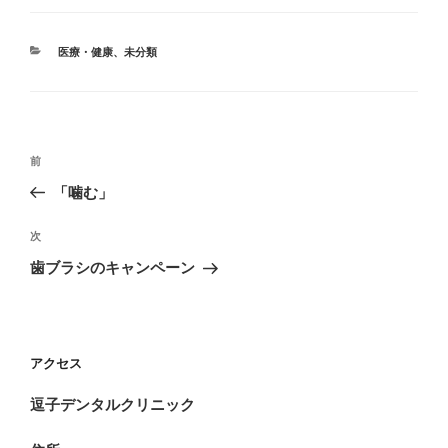
カ
医療・健康
、
未分類
テ
ゴ
リ
ー
投
前
前
稿
の
「噛む」
ナ
投
ビ
稿
次
次
ゲ
の
歯ブラシのキャンペーン
投
ー
稿
シ
ョ
アクセス
ン
逗子デンタルクリニック