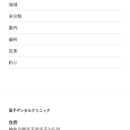
地域
未分類
案内
歯科
災害
釣り
逗子デンタルクリニック
住所
神奈川県逗子市逗子2-5-25